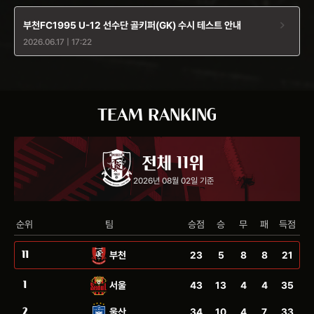
부천FC1995 U-12 선수단 골키퍼(GK) 수시 테스트 안내
2026.06.17 | 17:22
TEAM RANKING
전체 11위
2026년 08월 02일 기준
순위
팀
승점
승
무
패
득점
11
23
5
8
8
21
부천
1
43
13
4
4
35
서울
2
34
10
4
7
33
울산