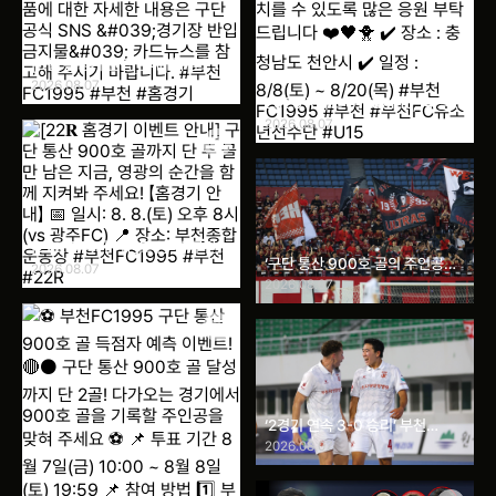
[8월 홈경기 관람 안내] 폭염으로
인한 온열질환 예방을 위해 8월 개
2026.08.07
최되는 홈경기에 한해 얼린 생수
2026 K리그 U15&amp;14 챔피
및 음료 반입이 가능합니다. 그 외
언십 부천FC1995 U-15 선수단
2026.08.07
기타 반입 금지 물품에 대한 자세
이 2026 K리그 U15&amp;14
한 내용은 구단 공식 SNS
챔피언십에 참가합니다! 부상 없이
&#039;경기장 반입 금지물
멋지게 대회 치를 수 있도록 많은
&#039; 카드뉴스를 참고해 주시
응원 부탁드립니다 ❤️🖤🐥 ✔️ 장
기 바랍니다. #부천FC1995 #부
소 : 충청남도 천안시 ✔️ 일정 :
천 #홈경기
8/8(토) ~ 8/20(목) #부천
[22𝐑 홈경기 이벤트 안내] 구단
FC1995 #부천 #부천FC유소년
‘구단 통산 900호 골의 주인공을
통산 900호 골까지 단 두 골만 남
2026.08.07
선수단 #U15
찾아라!’ 22R 광주전 홈경기 진행
은 지금, 영광의 순간을 함께 지켜
2026.08.07
봐 주세요! 【홈경기 안내】 📅 일시:
8. 8.(토) 오후 8시(vs 광주FC)
📍 장소: 부천종합운동장 #부천
FC1995 #부천 #22R
‘2경기 연속 3-0 승리’ 부천
FC1995, 광주FC 상대로 상승세
2026.08.07
잇는다