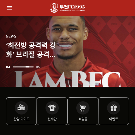
NEWS
‘최전방 공격력 강
화’ 브라질 공격수
구스타보 영입
04
05
관람 가이드
선수단
쇼핑몰
이벤트