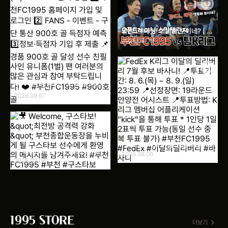
갈레고! 태현! 행복해 보이네? | 팀
K리그 오픈트레이닝
2026.08.06
⚽ 부천FC1995 구단 통산 900
호 골 득점자 예측 이벤트! 🔴⚫
2026.08.07
구단 통산 900호 골 달성까지 단
2골! 다가오는 경기에서 900호
골을 기록할 주인공을 맞혀 주세요
⚽ 📌 투표 기간 8월 7일(금)
10:00 ~ 8월 8일(토) 19:59 📌
FedEx K리그 이달의 딜리버리 7
🎥 Welcome, 구스타보! &quot;
참여 방법 1️⃣ 부천FC1995 홈페
월 후보 바사니! 📍투표기간: 8.
2026.08.06
최전방 공격력 강화&quot; 부천
6.(목) ~ 8. 9.(일) 23:59 📍선
2026.08.06
이지 가입 및 로그인 2️⃣ FANS -
종합운동장을 누비게 될 구스타보
정장면: 19라운드 안양전 어시스
이벤트 - 구단 통산 900호 골 득
선수에게 환영의 메시지를 남겨주
트 📍투표방법: K리그 멤버십 어
세요! #부천FC1995 #부천 #구
점자 예측 3️⃣정보·득점자 기입 후
플리케이션 ”kick“을 통해 투표 *
스타보
1인당 1일 2표씩 투표 가능(동일
제출 📌 경품 900호 골 달성 선수
선수 중복 투표 불가) #부천
친필 사인 유니폼(1벌) 팬 여러분
FC1995 #FedEx #이달의딜리
의 많은 관심과 참여 부탁드립니
1995 STORE
버리 #바사니
다! ❤️ #부천FC1995 #900호
더보기