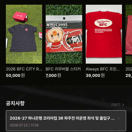
골
2026 BFC CITY RUN KITS
BFC 리무버블 스티커
Always BFC 프린팅 티셔츠
원
원
원
50,000
7,000
39,000
29
공지사항
더보기
2026-27 하나은행 코리아컵 3R 파주전 미운영 좌석 및 출입구 안
2026.07.22 | 11:28
내