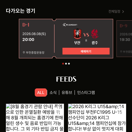
다가오는 경기
전체일정
D-1
D-9
2026.08.08(토)
VS
2026.08
20:00
19:30
홈
부천
광주
예매하기
부천종
부천종합운동장
FEEDS
ALL
소식
유튜브
인스타그램