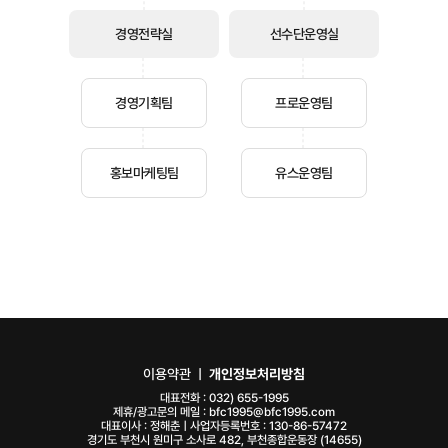
경영전략실
선수단운영실
경영기획팀
프로운영팀
홍보마케팅팀
유스운영팀
이용약관
ㅣ
개인정보처리방침
대표전화 :
032) 655-1995
제휴/광고문의 메일 :
bfc1995@bfc1995.com
대표이사 : 정해춘ㅣ사업자등록번호 : 130-86-57472
경기도 부천시 원미구 소사로 482, 부천종합운동장 (14655)