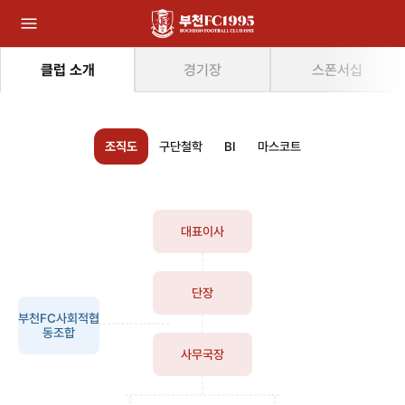
클럽 소개
경기장
스폰서십
조직도
구단철학
BI
마스코트
대표이사
단장
부천FC사회적협
동조합
사무국장